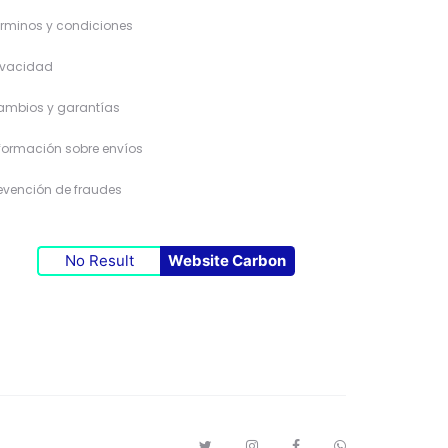
rminos y condiciones
ivacidad
ambios y garantías
formación sobre envíos
evención de fraudes
No Result
Website Carbon
T
I
F
W